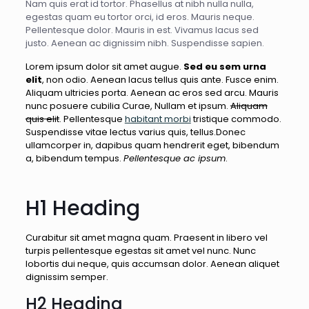
Nam quis erat id tortor. Phasellus at nibh nulla nulla,
egestas quam eu tortor orci, id eros. Mauris neque.
Pellentesque dolor. Mauris in est. Vivamus lacus sed
justo. Aenean ac dignissim nibh. Suspendisse sapien.
Lorem ipsum dolor sit amet augue.
Sed eu sem urna
elit
, non odio. Aenean lacus tellus quis ante. Fusce enim.
Aliquam ultricies porta. Aenean ac eros sed arcu. Mauris
nunc posuere cubilia Curae, Nullam et ipsum.
Aliquam
quis elit
. Pellentesque
habitant morbi
tristique commodo.
Suspendisse vitae lectus varius quis, tellus.Donec
ullamcorper in, dapibus quam hendrerit eget, bibendum
a, bibendum tempus.
Pellentesque ac ipsum
.
H1 Heading
Curabitur sit amet magna quam. Praesent in libero vel
turpis pellentesque egestas sit amet vel nunc. Nunc
lobortis dui neque, quis accumsan dolor. Aenean aliquet
dignissim semper.
H2 Heading