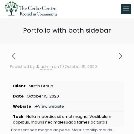
Portfolio with both sidebar
Published by
admin
on
October 15, 2020
Client
Muffin Group
Date
October 15, 2020
Website
View website
Task
Nulla imperdiet sit amet magna. Vestibulum
dapibus, mauris nec malesuada fames ac turpis
Praesent nec magna ac pede. Mauris
tooltip
mauris.